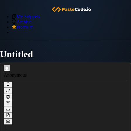
My Snippets
Archive
Premium
Untitled
Anonymous