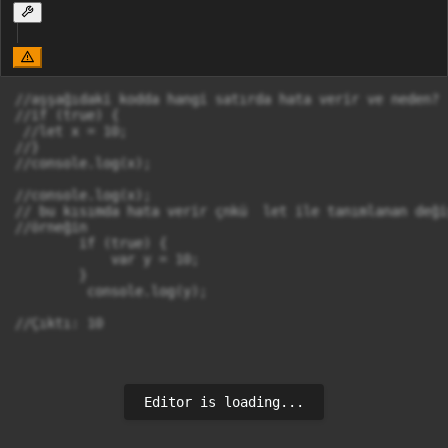
//aşşağıdaki kodda hangi satırda hata verir ve neden?

//if (true) {

 //let x = 10;

//}

//console.log(x);

//console.log(x);

// bu kısımda hata verir çnkü  let ile tanımlanan deği
//örneğin 

        if (true) {

            var y = 10; 

        }

         console.log(y); 

//Çıktı: 10
Editor is loading...