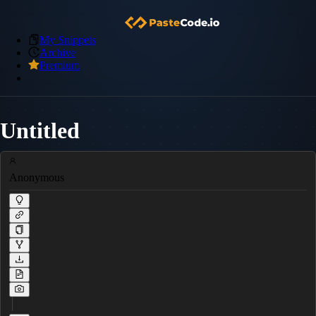
My Snippets
Archive
Premium
Untitled
Anonymous