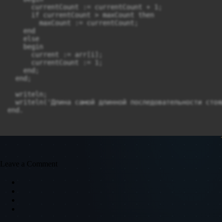
      currentCount := currentCount + 1;

      if currentCount > maxCount then

        maxCount := currentCount;

    end

    else

    begin

      current := arr[i];

      currentCount := 1;

    end;

  end;

  writeln;

  writeln('Длина самой длинной последовательности стоя
end.
Leave a Comment