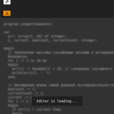
program LongestSequence;

var

  arr: array[1..10] of integer;

  i, current, maxCount, currentCount: integer;

begin

  // Заполнение массива случайными числами в интервале
  Randomize;

  for i := 1 to 10 do

  begin

    arr[i] := Random(3) + 10; // генерация случайного 
    write(arr[i], ' ');

  end;

  // Нахождение длины самой длинной последовательности
  maxCount := 1;

  currentCount := 1;

  current := arr[1];

Editor is loading...
  for i := 2 to 10 do

  begin

    if arr[i] = current then

    begin
