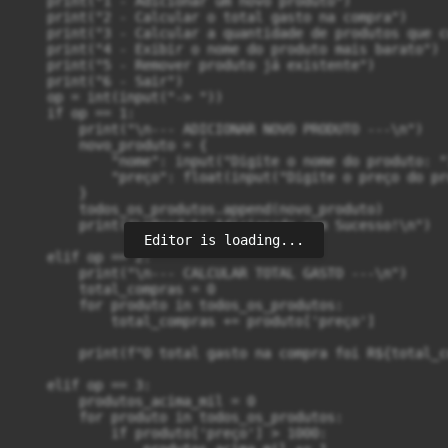
    print("1 - Adicionar um novo produto")

    print("2 - Calcular o total gasto na compra")

    print("3 - Calcular a quantidade de produtos que c
    print("4 - Exibir o nome do produto mais barato")

    print("5 - Remover produto já existente")

    print("6 - Sair")

    op = int(input("-> "))

    if op == 1:

        print("\n--- ADICIONAR NOVO PRODUTO ---\n")

        novo_produto = {

            "nome": input("Digite o nome do produto: ")
            "preço": float(input("Digite o preço do pr
        }

        todos_os_produtos.append(novo_produto)

        print("\nProduto Adicionado com Sucesso!\n")

Editor is loading...
    elif op == 2:

        print("\n--- CALCULAR TOTAL GASTO ---\n")

        total_compras = 0

        for produto in todos_os_produtos:

            total_compras += produto['preço']

        print(f"O total gasto na compra foi R${total_c
    elif op == 3:

        produtos_acima_mil = 0

        for produto in todos_os_produtos:

            if produto['preço'] > 1000:
