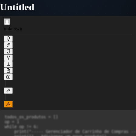
Untitled
unknown
todos_os_produtos = []

op = 1

while op != 6:

    print("----- Gerenciador de Carrinho de Compras ---