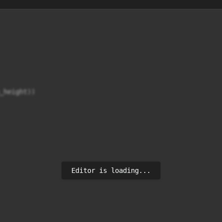
_height))

Editor is loading...