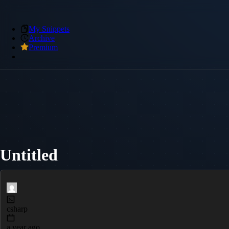
My Snippets
Archive
Premium
Untitled
csharp
a year ago