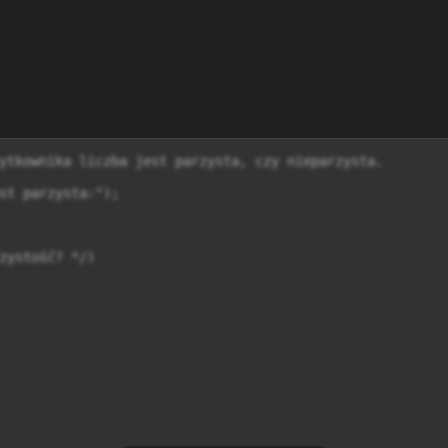
ytkownika liczba jest parzysta, czy nieparzysta.

st parzysta:");

zystość? */)
