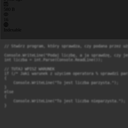
580 B
16
Indexable
// Stwórz program, który sprawdza, czy podana przez uż
Console.WriteLine("Podaj liczbę, a ja sprawdzę, czy je
int liczba = int.Parse(Console.ReadLine());

// TUTAJ WPISZ WARUNEK

if (/* Jaki warunek z użyciem operatora % sprawdzi par
{

    Console.WriteLine("To jest liczba parzysta.");

}

else

{

    Console.WriteLine("To jest liczba nieparzysta.");

}