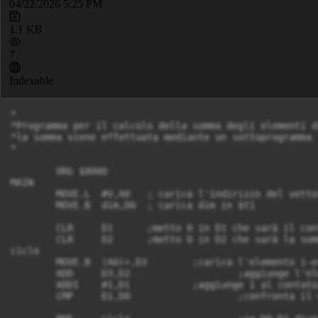
04/22/2026 5:25 PM
1.1 KB
7
Indexable
*

*Programma per il calcolo della somma degli elementi d
*la somma viene effettuata mediante un sottoprogramma 

*

	ORG $8000

MAIN	

	MOVE.L	#V,A0	; carica l'indirizzo del vettore V in A0

	MOVE.B	dim,D0	; carica dim in $t1

	CLR	D1	;metto 0 in D1 che sarà il contatore degli elementi

	CLR	D2	;metto 0 in D2 che sarà la somma

ciclo

	MOVE.B	(A0)+,D3	;carica l'elemento i-esimo di V in D3

	ADD	D3,D2			;aggiunge l'elemento i-esimo D3 alla somma parziale D2 

	ADDI	#1,D1		;aggiunge 1 al contatore

	CMP	D1,D0			;confronta il contatore con dim per vedere se ha scorso tutto l'array
