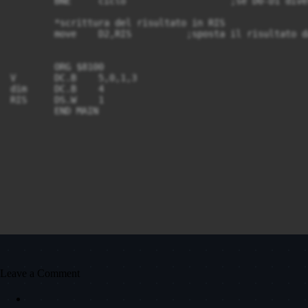
	BNE	ciclo			;se D0-D1 diverso da zero salta a ciclo

	*scrittura del risultato in RIS

	move	D2,RIS		;sposta il risultato da D2 a RIS

	ORG $8100

V	DC.B	5,0,1,3

dim	DC.B	4

RIS	DS.W	1

	END MAIN

Leave a Comment