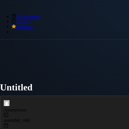
My Snippets
Archive
Premium
Untitled
Anonymous
assembly_x86