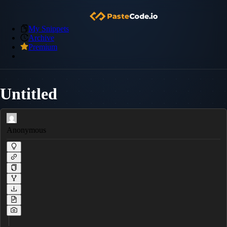
My Snippets
Archive
Premium
Untitled
Anonymous