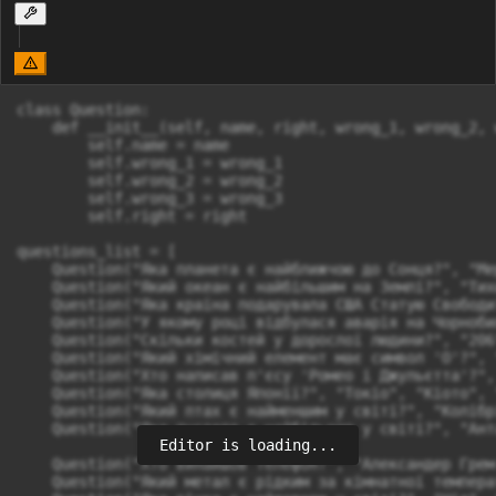
class Question:

    def __init__(self, name, right, wrong_1, wrong_2, 
        self.name = name

        self.wrong_1 = wrong_1

        self.wrong_2 = wrong_2

        self.wrong_3 = wrong_3

        self.right = right

questions_list = [

    Question("Яка планета є найближчою до Сонця?", "Ме
    Question("Який океан є найбільшим на Землі?", "Тих
    Question("Яка країна подарувала США Статую Свободи
    Question("У якому році відбулася аварія на Чорноби
    Question("Скільки костей у дорослої людини?", "206
    Question("Який хімічний елемент має символ 'O'?", 
    Question("Хто написав п'єсу 'Ромео і Джульєтта'?",
    Question("Яка столиця Японії?", "Токіо", "Кіото", 
    Question("Який птах є найменшим у світі?", "Колібр
    Question("Яка пустеля є найбільшою у світі?", "Ант
Editor is loading...
    Question("Хто винайшов телефон?", "Александер Грем
    Question("Який метал є рідким за кімнатної темпера