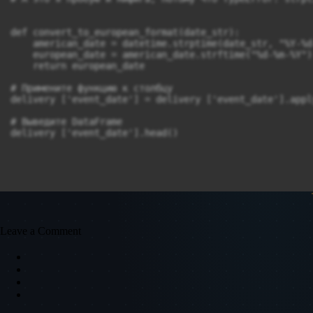
def convert_to_european_format(date_str):

    american_date = datetime.strptime(date_str, "%Y-%d-
    european_date = american_date.strftime("%d-%m-%Y")

    return european_date

# Примените функцию к столбцу

delivery ['event_date'] = delivery ['event_date'].appl
# Выведите DataFrame

delivery ['event_date'].head()
Leave a Comment