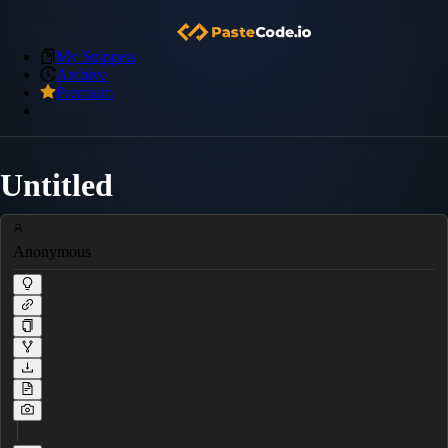
My Snippets
Archive
Premium
Untitled
Anonymous