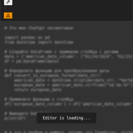
# Это мне ChatGpt посоветовал

import pandas as pd

from datetime import datetime

# Создайте DataFrame с примером столбца с датами

data = {'american_date_column': ["01/24/2024", "02/15/
df = pd.DataFrame(data)

# Определите функцию для преобразования даты

def convert_to_european_format(date_str):

    american_date = datetime.strptime(date_str, "%m/%d/
    european_date = american_date.strftime("%d.%m.%Y")

    return european_date

# Примените функцию к столбцу

df['european_date_column'] = df['american_date_column'
# Выведите DataFrame

Editor is loading...
print(df)

# А это я пробую и нифига, потому что TypeError: strpt