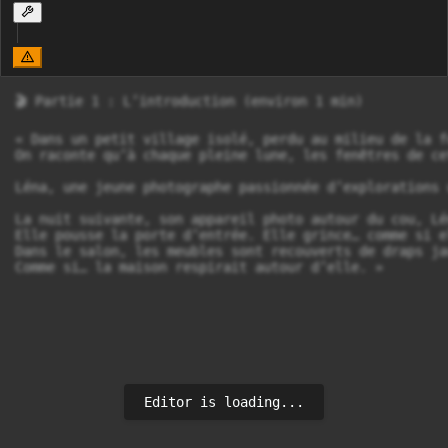
🎬 Partie 1 : L’introduction (environ 1 min)

« Dans un petit village isolé, perdu au milieu de la f
On raconte qu’à chaque pleine lune, les fenêtres de ce
Léna, une jeune photographe passionnée d’explorations 
La nuit suivante, son appareil photo autour du cou, Lé
Elle pousse la porte d’entrée. Elle grince… comme si e
Dans le salon, les meubles sont recouverts de draps ja
Comme si… la maison respirait autour d’elle. »
Editor is loading...