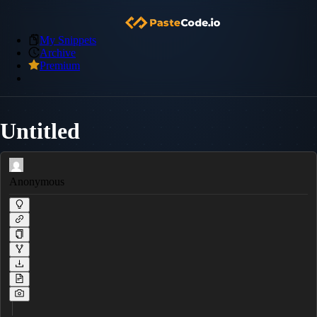
My Snippets
Archive
Premium
Untitled
Anonymous