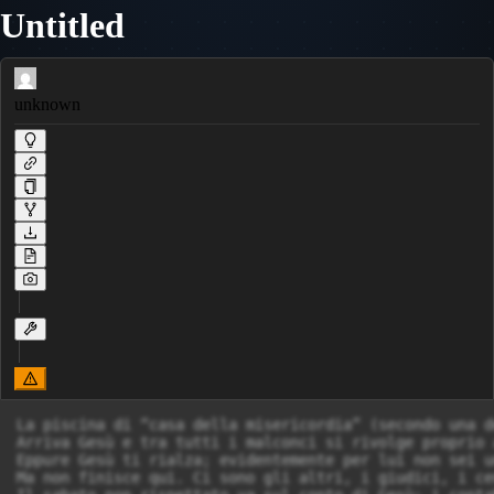
Untitled
unknown
La piscina di “casa della misericordia” (secondo una d
Arriva Gesù e tra tutti i malconci si rivolge proprio 
Eppure Gesù ti rialza; evidentemente per lui non sei u
Ma non finisce qui. Ci sono gli altri, i giudici, i ce