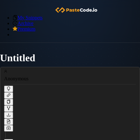
My Snippets
Archive
Premium
Untitled
Anonymous