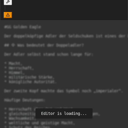
#GG Golden Eagle 

Der doppelköpfige Adler der Seldschuken ist eines der 
## 🦅 Was bedeutet der Doppeladler?

Der Adler selbst stand schon lange für:

* Macht,

* Herrschaft,

* Himmel,

* militärische Stärke,

* königliche Autorität.

Der zweite Kopf machte das Symbol noch „imperialer“.

Häufige Deutungen:

* Herrschaft über Ost und West,

Editor is loading...
* gleichzeitiger Blick in zwei Richtungen,

* Wachsamkeit,

* weltliche und geistige Macht,

* Schutz des Reiches.
