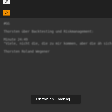
#GG

Thorsten über Backtesting und Riskmanagement:

Minute 24:49

"Viele, nicht die, die zu mir kommen, aber die äh sich
Thorsten Roland Wegener
Editor is loading...