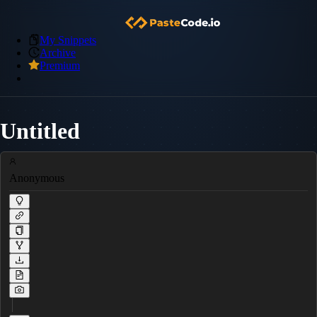
My Snippets
Archive
Premium
Untitled
Anonymous