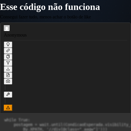
Esse código não funciona
Consegui fazer tudo, menos achar o botão de like
Anonymous
while True:

    postagem = wait.until(CondicaoEsperada.visibility_
        By.XPATH, '//div[@class="_aagw"]')))
