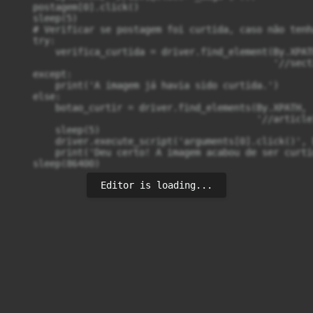
    postagem[0].click()

    sleep(5)

    # Verificar se postagem foi curtida, caso não tenh
    try:

        verifica_curtida = driver.find_element(By.XPATH
                                               '//sect
    except:

        print('A imagem já havia sido curtida.')

    else:

        botao_curtir = driver.find_elements(By.XPATH,

                                            '//article
        sleep(5)

        driver.execute_script('arguments[0].click()', 
        print('Deu certo! A imagem acabou de ser curtid
    sleep(86400)
Editor is loading...