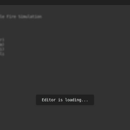
Editor is loading...