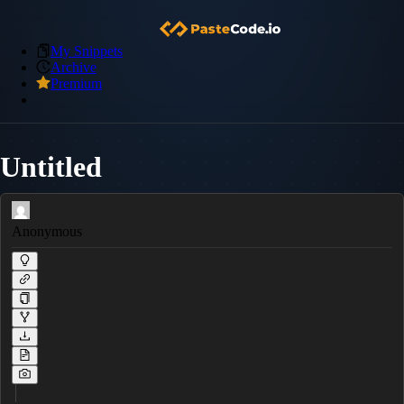
My Snippets
Archive
Premium
Untitled
Anonymous