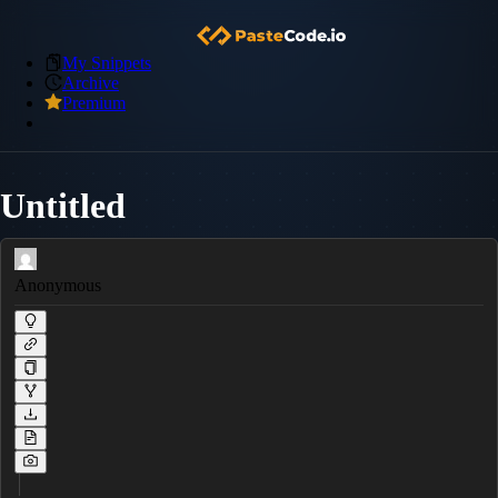
My Snippets
Archive
Premium
Untitled
Anonymous