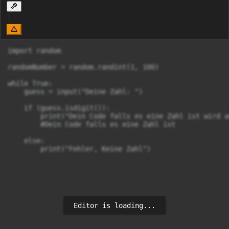
import random

randomNumber = random.randint(1, 100)

while True:

    guess = input("Deine Zahl: ")

    if (guess.isdigit()):

        print("Dein Code falls es eine Zahl ist wird a
        #Dein Code falls es eine Zahl ist

    else:

        print("Fehler, Keine Zahl")
Editor is loading...