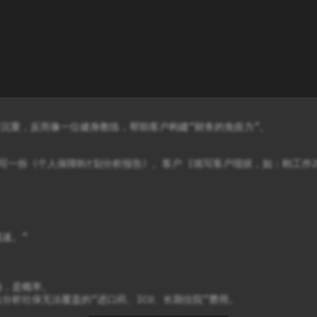
沉重，反而像一位健身教练，帮助客户构建“财务的免疫力”。

 撰写一份《个人保障B计划分析报告》。客户 [填写客户现状，如：刚工作
速。”

汤，是概率。

重点分析社保无法覆盖的“进口药、ICU、长期住院”费用。
