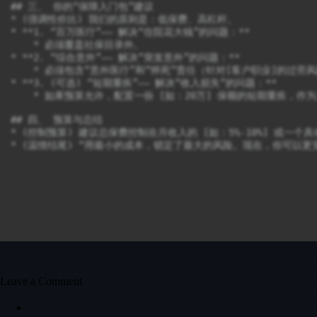
## 三、 你的“保障入门包”建议

* (强调性价比) 我们的原则是：低保费、高杠杆。

* **1. “百万医疗”—— 解决“住院花大钱”的问题：**

    * 必须覆盖社保目录外。

* **2. “综合意外”—— 解决“突发意外”的问题：**

    * 必须包含“意外医疗”和“猝死”责任（针对[客户职业]的过劳风
* **3. (可选) “短期重疾”—— 解决“收入损失”的问题：**

    * 如果预算允许，配置一份 [如：20万] 保额的短期重疾，作为
## 四、 预算与总结

* (控制预算) 建议总保费控制在月收入的 [如：5%-10%] 或一个具
* (温情结尾) “用最小的成本，锁定了最大的风险。现在，你可以更
Leave a Comment