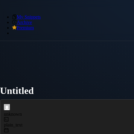
My Snippets
Archive
Premium
Untitled
unknown
plain_text