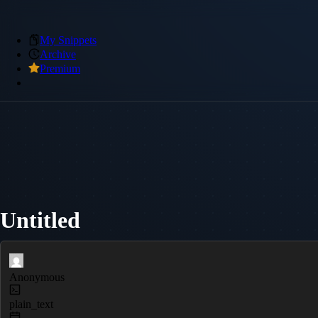
My Snippets
Archive
Premium
Untitled
Anonymous
plain_text