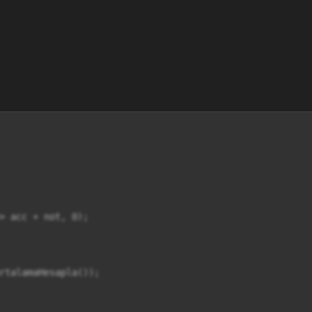
> acc + not, 0);

rtalamaHesapla());
