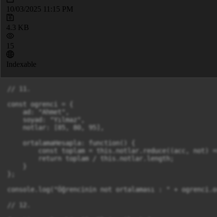
10/03/2025 11:15 PM
4.3 KB
15
Indexable
// 11.

const ogrenci = {

    ad: "Ahmet",

    soyad: "Yılmaz",

    notlar: [85, 80, 95],

    ortalamaHesapla: function() {

        const toplam = this.notlar.reduce((acc, not) =
        return toplam / this.notlar.length;

    }

};

console.log("Öğrencinin not ortalaması : " + ogrenci.o
// 12.
