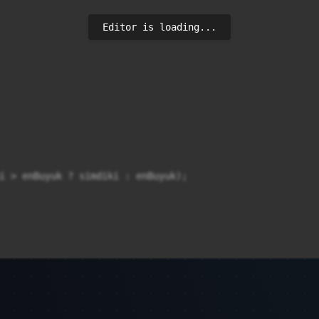
Editor is loading...
i > enBuyuk ? simdiki : enBuyuk);

uce);
