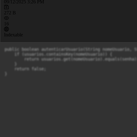
09/12/2025 3:26 PM
272 B
16
Indexable
public boolean autenticarUsuario(String nomeUsuario, S
    if (usuarios.containsKey(nomeUsuario)) {

        return usuarios.get(nomeUsuario).equals(senha);
    }

    return false;
