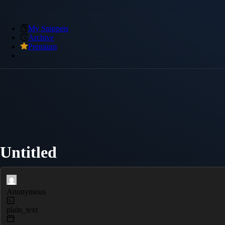
My Snippets
Archive
Premium
Untitled
Anonymous
plain_text