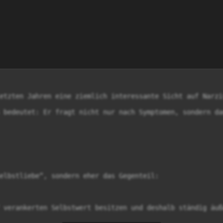
etzten Jahren eine ziemlich interessante Sicht auf Narzi
 bedeutet: Er fragt nicht nur nach Symptomen, sondern da
elbstliebe“, sondern eher das Gegenteil:

 verankerten Selbstwert besitzen und deshalb ständig äuß