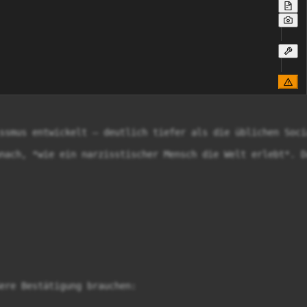
ssmus entwickelt — deutlich tiefer als die üblichen Soci
nach, *wie ein narzisstischer Mensch die Welt erlebt*. D
ere Bestätigung brauchen:
