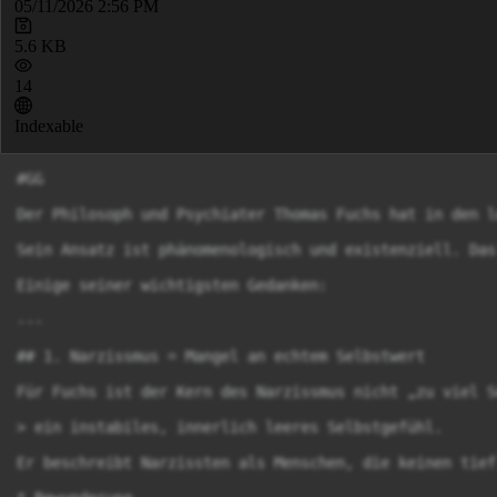
05/11/2026 2:56 PM
5.6 KB
14
Indexable
#GG

Der Philosoph und Psychiater Thomas Fuchs hat in den l
Sein Ansatz ist phänomenologisch und existenziell. Das
Einige seiner wichtigsten Gedanken:

---

## 1. Narzissmus = Mangel an echtem Selbstwert

Für Fuchs ist der Kern des Narzissmus nicht „zu viel S
> ein instabiles, innerlich leeres Selbstgefühl.

Er beschreibt Narzissten als Menschen, die keinen tief