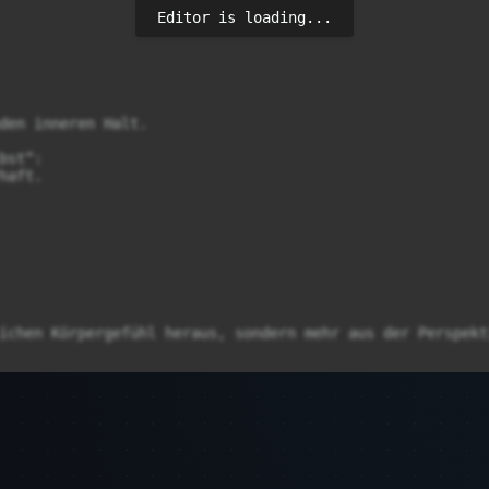
Editor is loading...
den inneren Halt.

st“:

aft.

ichen Körpergefühl heraus, sondern mehr aus der Perspekt