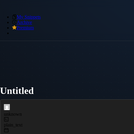
My Snippets
Archive
Premium
Untitled
unknown
plain_text