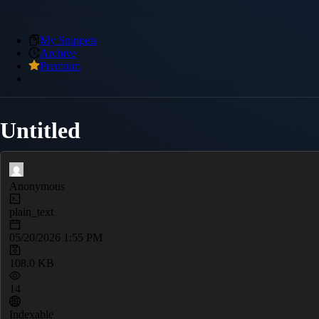
My Snippets
Archive
Premium
Untitled
Anonymous
plain_text
05/20/2026 1:55 PM
108.0 KB
14
Indexable