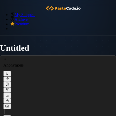
My Snippets
Archive
Premium
Untitled
Anonymous