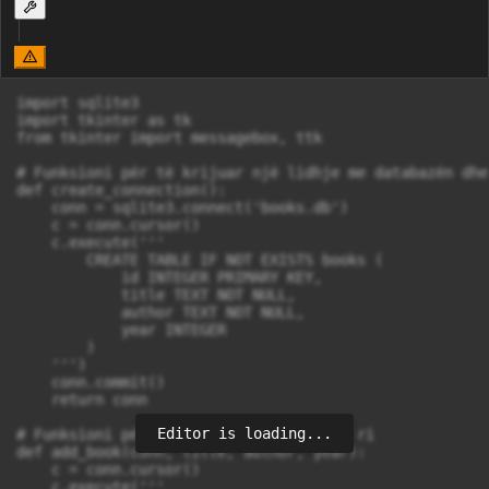
import sqlite3

import tkinter as tk

from tkinter import messagebox, ttk

# Funksioni për të krijuar një lidhje me databazën dhe
def create_connection():

    conn = sqlite3.connect('books.db')

    c = conn.cursor()

    c.execute('''

        CREATE TABLE IF NOT EXISTS books (

            id INTEGER PRIMARY KEY,

            title TEXT NOT NULL,

            author TEXT NOT NULL,

            year INTEGER

        )

    ''')

    conn.commit()

    return conn

Editor is loading...
# Funksioni për të shtuar një libër të ri

def add_book(conn, title, author, year):

    c = conn.cursor()

    c.execute('''
