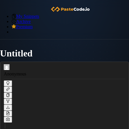
My Snippets
Archive
Premium
Untitled
Anonymous