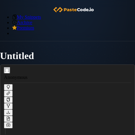
My Snippets
Archive
Premium
Untitled
Anonymous