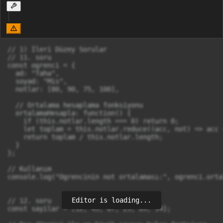
// 1) İleri Düzey Sorular 

// 11. soru

const ogrenci = {

  ad: "Taha",

  soyad: "Mis",

  notlar: [80, 90, 75, 100],

  // Ortalama hesaplama fonksiyonu

  ortalamaHesapla: function() {

    if (this.notlar.length === 0) return 0;

    let toplam = this.notlar.reduce((acc, not) => acc 
    return toplam / this.notlar.length;

  }

};

// Kullanım

console.log("Ogrencinin not ortalaması:", ogrenci.orta
Editor is loading...
// 12. soru

const sayilar = [12, 45, 67, 23, 89, 34];
