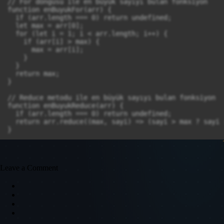
// For döngüsü ile en büyük sayıyı bulan fonksiyon

function enBuyukFor(arr) {

  if (arr.length === 0) return undefined;

  let max = arr[0];

  for (let i = 1; i < arr.length; i++) {

    if (arr[i] > max) {

      max = arr[i];

    }

  }

  return max;

}

// Reduce metodu ile en büyük sayıyı bulan fonksiyon

function enBuyukReduce(arr) {

  if (arr.length === 0) return undefined;

  return arr.reduce((max, sayi) => (sayi > max ? sayi 
}

// Kullanım

console.log("For yöntemine göre sonuç:", enBuyukFor(sa
console.log("Reduce metodu yöntemine göre sonuç:", enB
Leave a Comment
// 13.soru

// setTimeout'u Promise'e saran yardımcı fonksiyon

function bekle(ms) {

  return new Promise(resolve => setTimeout(resolve, ms)
}
