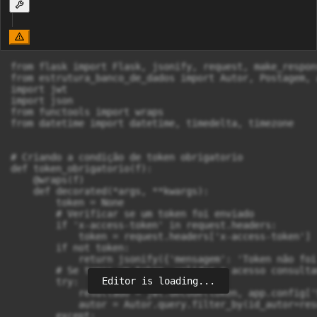
from flask import Flask, jsonify, request, make_respons
from estrutura_banco_de_dados import Autor, Postagem, a
import jwt

import json

from functools import wraps

from datetime import datetime, timedelta, timezone

# Criando a condição de token obrigatorio

def token_obrigatorio(f):

    @wraps(f)

    def decorated(*args, **kwargs):

        token = None

        # Verificar se um token foi enviado

        if 'x-access-token' in request.headers:

            token = request.headers['x-access-token']

        if not token:

            return jsonify({'mensagem': 'Token não foi
        # Se temos um token, validar o acesso consulta
Editor is loading...
        try:

            resultado = jwt.decode(token, app.config['
            autor = Autor.query.filter_by(id_autor=res
        except:
