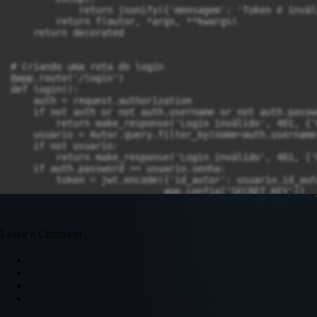
            return jsonify({'mensagem': 'Token é invál
        return f(autor, *args, **kwargs)

    return decorated

# Criando uma rota de login

@app.route('/login')

def login():

    auth = request.authorization

    if not auth or not auth.username or not auth.passwo
        return make_response('Login inválido', 401, {'
    usuario = Autor.query.filter_by(nome=auth.username
    if not usuario:

        return make_response('Login inválido', 401, {'
    if auth.password == usuario.senha:

        token = jwt.encode({'id_autor': usuario.id_aut
                           app.config['SECRET_KEY'])

        return jsonify({'token': token})

    return make_response('Login inválido', 401, {'WWW-
Leave a Comment
@app.route('/autores')

@token_obrigatorio

def obter_autores(autor):

    autores = Autor.query.all()

    lista_de_autores = []

    for autor in autores:

        autor_atual = {}
