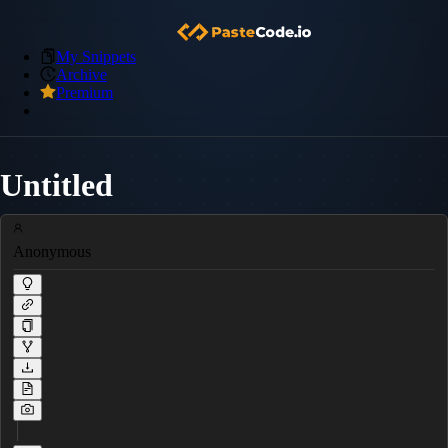
My Snippets
Archive
Premium
Untitled
Anonymous