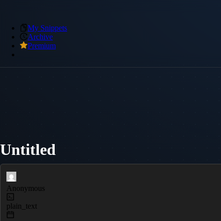
My Snippets
Archive
Premium
Untitled
Anonymous
plain_text