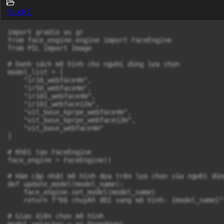
FaceRC
import gradio as gr

from face_engine.engine import FaceEngine

from PIL import Image

# Danh sách mô hình cho người dùng lựa chọn

model_list = [

    "ir18_webface4m", 

    "ir50_webface4m", 

    "ir101_webface4m", 

    "ir101_webface12m", 

    "vit_base_kprpe_webface4m", 

    "vit_base_kprpe_webface12m", 

    "vit_base_webface4m"

]

# Khởi tạo FaceEngine

face_engine = FaceEngine()

# Hàm cập nhật mô hình dựa trên lựa chọn của người dùng
def update_model(model_name):

    face_engine.set_model(model_name)

    return f"Đã chuyển đổi sang mô hình: {model_name}"

# Giao diện chọn mô hình

model_selector = gr.Dropdown(
