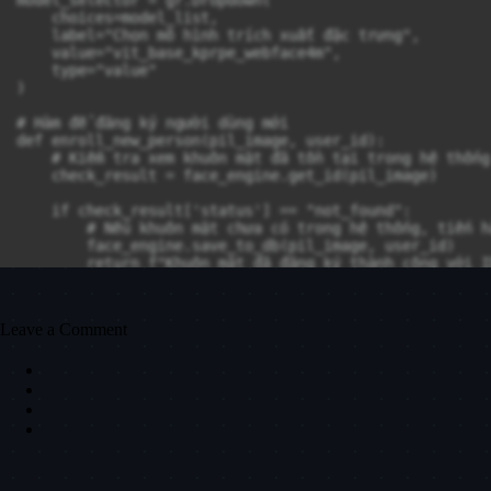
    choices=model_list, 

    label="Chọn mô hình trích xuất đặc trưng", 

    value="vit_base_kprpe_webface4m", 

    type="value"

)

# Hàm để đăng ký người dùng mới

def enroll_new_person(pil_image, user_id):

    # Kiểm tra xem khuôn mặt đã tồn tại trong hệ thống 
    check_result = face_engine.get_id(pil_image)

    if check_result['status'] == "not_found":

        # Nếu khuôn mặt chưa có trong hệ thống, tiến h
        face_engine.save_to_db(pil_image, user_id)

        return f"Khuôn mặt đã đăng ký thành công với I
    # Nếu khuôn mặt đã có trong hệ thống

    return f"Khuôn mặt đã tồn tại với ID là {check_res
Leave a Comment
# Giao diện đăng ký (enroll)

enroll_interface = gr.Interface(

    fn=enroll_new_person, 

    inputs=[gr.Image(), gr.Textbox(label="Nhập ID (ví 
    outputs="text",

    title="Đăng ký khuôn mặt mới",

    description="Tải lên ảnh và nhập ID của bạn để đăn
)
