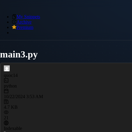
My Snippets
Archive
Premium
main3.py
quoc14
python
10/22/2024 3:53 AM
4.7 KB
21
Indexable