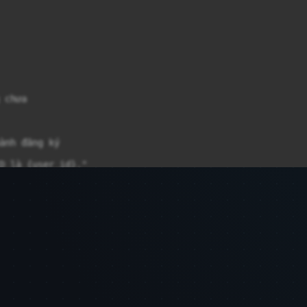
chưa

ành đăng ký

D là {user_id}."

ult['id']}."

dụ: CCCD)")], 

g ký vào hệ thống."
