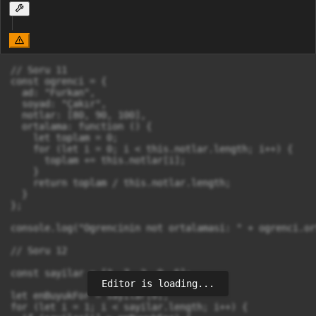
// Soru 11

const ogrenci = {

  ad: "Furkan",

  soyad: "Çakır",

  notlar: [80, 90, 100],

  ortalama: function () {

    let toplam = 0;

    for (let i = 0; i < this.notlar.length; i++) {

      toplam += this.notlar[i];

    }

    return toplam / this.notlar.length;

  }

};

console.log("Ogrencinin not ortalamasi: " + ogrenci.or
// Soru 12

const sayilar = [3, 7, 2, 9, 5];

Editor is loading...
let enBuyukFor = sayilar[0];

for (let i = 1; i < sayilar.length; i++) {
