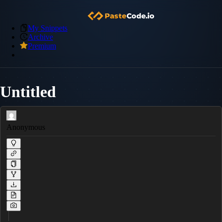
My Snippets
Archive
Premium
Untitled
Anonymous