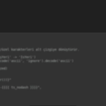
/özel karakterleri alt çizgiye dönüştürür.

şYeri' -> 'IsYeri')

code('ascii', 'ignore').decode('ascii')

ed)

())}"

-{{{{ ts_nodash }}}}",