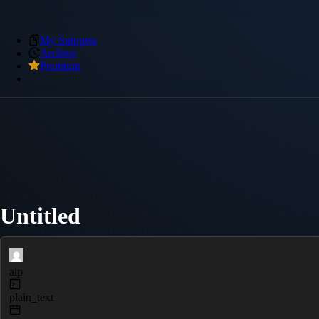
My Snippets
Archive
Premium
Untitled
alp
plain_text