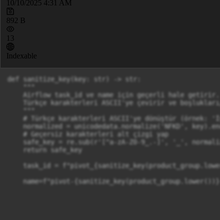
10/10/2025 4:31 AM
892 B
13
Indexable
def sanitize_key(key: str) -> str:

    """

    Airflow task_id ve name için geçerli hale getirir.

    Türkçe karakterleri ASCII'ye çevirir ve boşlukları
    """

    # Türkçe karakterleri ASCII'ye dönüştür (örnek: 'İ
    normalized = unicodedata.normalize('NFKD', key).en
    # Geçersiz karakterleri alt çizgi yap

    safe_key = re.sub(r'[^a-zA-Z0-9_.-]', '_', normaliz
    return safe_key

    task_id = f"pivot_{sanitize_key(product_group.lower
    name=f"pivot-{sanitize_key(product_group.lower())}