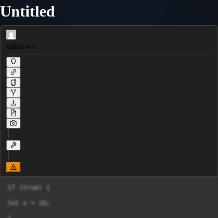
Untitled
unknown
if (true) {

let x = 10;
