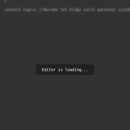
}

console.log(x) //Burada let bloğu süslü parantez içind
Editor is loading...