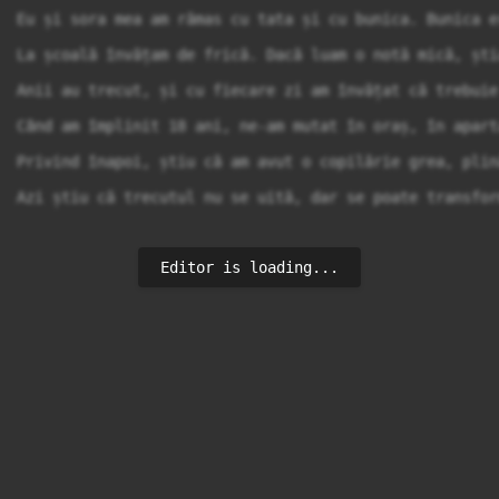
Eu și sora mea am rămas cu tata și cu bunica. Bunica e
La școală învățam de frică. Dacă luam o notă mică, ști
Anii au trecut, și cu fiecare zi am învățat că trebuie
Când am împlinit 18 ani, ne-am mutat în oraș, în apart
Privind înapoi, știu că am avut o copilărie grea, plin
Azi știu că trecutul nu se uită, dar se poate transfor
Editor is loading...