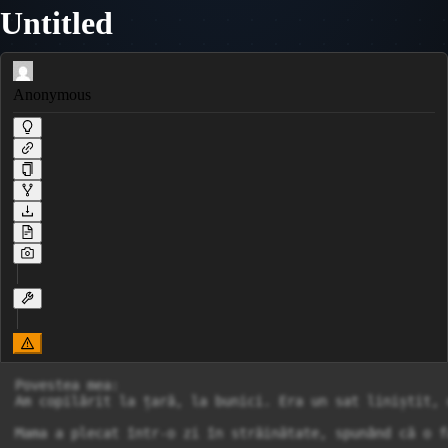
Untitled
Anonymous
Povestea mea:

Am copilărit la țară, la bunici. Era un sat liniștit, 
Mama a plecat într-o zi în străinătate, spunând că o f