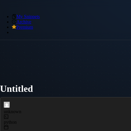
My Snippets
Archive
Premium
Untitled
unknown
python