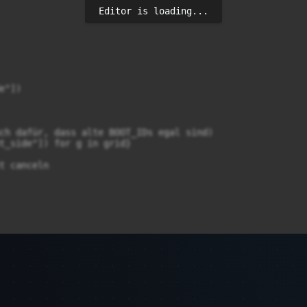
Editor is loading...
"])

ch dafür, dass alte BOOT_IDs egal sind)

t_side"]) for g in grid}

t canceln
