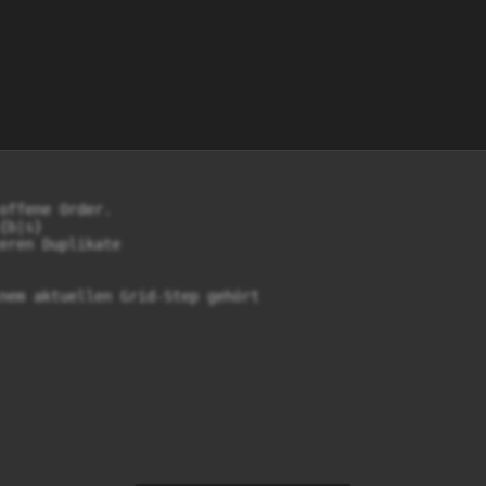
offene Order.

b|s}

eren Duplikate

nem aktuellen Grid-Step gehört
