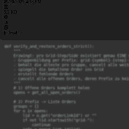
09/20/2025 4:18 PM
5.2 KB
18
Indexable
def verify_and_restore_orders_strict():

    """

    Erzwingt: pro Grid-Step/Side existiert genau EINE 
    - Gruppenbildung per Prefix: grid-{symbol}-{step}-{
    - behält die älteste pro Gruppe, cancelt alle weit
    - spiegelt die behaltene Order ins Grid

    - erstellt fehlende Orders

    - cancelt alle offenen Orders, deren Prefix zu kei
    """

    # 1) Offene Orders komplett holen

    opens = get_all_open_orders()

    # 2) Prefix -> Liste Orders

    groups = {}

    for o in opens:

        lid = o.get("orderLinkId") or ""

        if not lid.startswith("grid-"):

            continue
