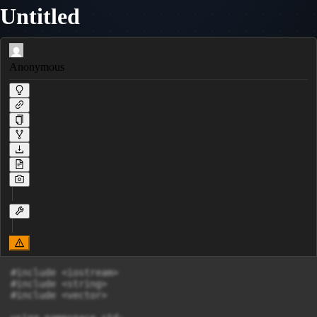
Untitled
Anonymous
#include <iostream>

#include <string>

#include <vector>
