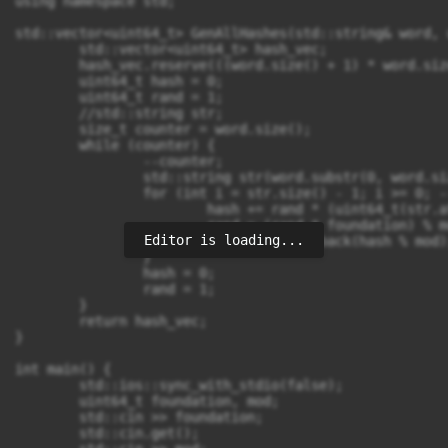
using namespace std;

std::vector<uint64_t> GenAllHashes(std::string& word, 
	std::vector<uint64_t> hash_vec;

	hash_vec.reserve(((word.size() + 1) * word.size()) / 2 ); // резерв сумма арефмитической прогрессии

	uint64_t hash = 0;

	uint64_t rand = 1;

	//std::string str;

	size_t counter = word.size();

	while (counter) {

		--counter;

		std::string str(word.substr(0, word.size() - counter)); // генерирую подстроку от первого символа длинной в один символ, каждый шаг увеливая длинну на символ

		for (int i = str.size() - 1; i >= 0; --i) {

			hash += rand * (uint64_t(str.at(i)) % mod);

			rand = (rand * foundation) % mod;

Editor is loading...
			hash_vec.push_back(hash % mod);

		}

		hash = 0;

		rand = 1;

	}

	return hash_vec;

}

int main() {

	std::ios::sync_with_stdio(false);

	uint64_t foundation, mod;

	std::cin >> foundation;

	std::cin.get();
