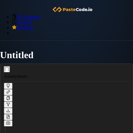
My Snippets
Archive
Premium
Untitled
Anonymous