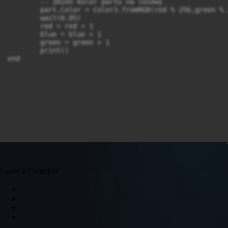
	-- Zmien kolor partu na losowy 

	part.Color = Color3.fromRGB(red % 256,green % 256,blue % 256)

	wait(0.05)

	red = red + 1

	blue = blue + 1

	green = green + 1

	print()

end
Leave a Comment