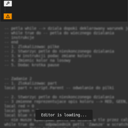
-- petla while --> dziala dopoki deklarowany warunek j
-- while true do -- petla do wiecznego dzialania 

-- instrukcje 

-- end

-- 1. Zlokalizowac pilke 

-- 2. Stworzyc petle do nieskonczonego dzialania 

-- 3. W instrukcji podac zmiane koloru 

-- 4. Zmienic kolor na losowy 

-- 5. Dodac krotka pause 

-- Zadanie 2 

-- 1. Zlokalizowac part 

local part = script.Parent -- odwolanie do pilki 

-- 2. Stworzyc petle do nieskonczonego dzialania 

-- 3 zmienne reprezentujace opis koloru --> RED, GEEN, 
local red = 0

local green = 0

Editor is loading...
local blue = 0

-- nie musze wywolywac petli bo dziala w tle przez caly
while true do  -- odpowiednik petli 'Zawsze' w scratchu