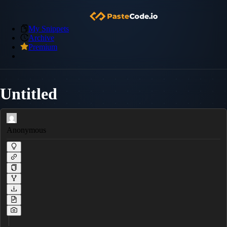
My Snippets
Archive
Premium
Untitled
Anonymous