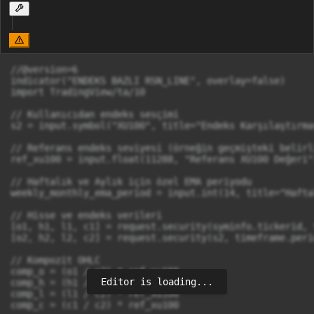
//@version=6

indicator("ENDEKS BAZLI RSN_LINE", overlay=false)

import TradingView/ta/10

// Kullanıcıdan endeks sesçimi

s2 = input.symbol("XU100", title="Endeks Karşılaştırmas
// Referans endeks seviyesi (örneğin geçmişteki belirl
ref_xu100 = input.float(11288, "Referans XU100 Değeri")
// Haftalık ve Aylık için özel EMA periyodu

weekly_monthly_ema_period = input.int(14, title="Hafta
// Hisse ve endeks verileri

[o1, h1, l1, c1] = request.security(syminfo.tickerid, 
[o2, h2, l2, c2] = request.security(s2, timeframe.peri
// Kompozit OHLC

comp_o = (o1 / c2) * ref_xu100

Editor is loading...
comp_h = (h1 / c2) * ref_xu100

comp_l = (l1 / c2) * ref_xu100

comp_c = (c1 / c2) * ref_xu100
