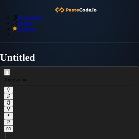
My Snippets
Archive
Premium
Untitled
Anonymous