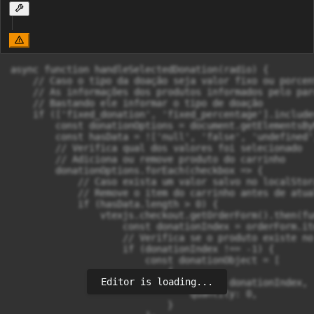
async function handleSelectedDonation(radio) {

    // Caso o tipo da doação seja valor fixo ou porcen
    // As informações dos produtos informados pelo par
    // Bastando ele informar o tipo de doação

    if (['fixed_donation', 'fixed_percentage'].include
        const donationOptions = document.getElementsBy
        const hasData = !['null', 'false', 'undefined'
        // Verifica qual dos valores foi selecionado

        // Adiciona ou remove produto do carrinho

        donationOptions.forEach(checkbox => {

            // Caso exista um valor salvo no localStor
            // Remove o item do carrinho antes de atua
            if (hasData.length > 0) {

                vtexjs.checkout.getOrderForm().then(fu
                    const donationIndex = orderForm.it
                    // Verifica se o produto existe no
                    if (donationIndex !== -1) {

                        const donationObject = [

                            {

Editor is loading...
                                index: donationIndex,

                                quantity: 0,

                            }
