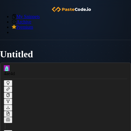
My Snippets
Archive
Premium
Untitled
4ae4d