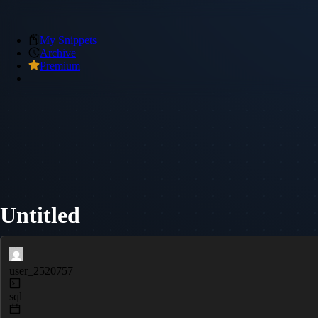
My Snippets
Archive
Premium
Untitled
user_2520757
sql