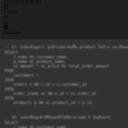
01/21/2024 9:58 PM
7.3 KB
11
Indexable
-- 17. แสดงข้อมูลว่า ลูกค้าแต่ละคนซื้อ product ใดบ้าง และมียอดส
SELECT

    c.name AS customer_name,

    p.name AS product_name,

    oi.amount * oi.price AS total_order_amount

FROM

    customers c

JOIN

    orders o ON c.id = o.customer_id

JOIN

    order_items oi ON o.id = oi.order_id

JOIN

    products p ON oi.product_id = p.id;

-- 18. แสดงชื่อลูกค้าที่มียอดสั่งไฮยีน่ามากสุด 5 อันดับแรก

SELECT

    c.name AS customer_name,
