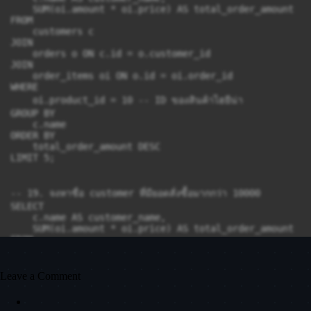
    SUM(oi.amount * oi.price) AS total_order_amount

FROM

    customers c

JOIN

    orders o ON c.id = o.customer_id

JOIN

    order_items oi ON o.id = oi.order_id

WHERE

    oi.product_id = 10 -- ID ของสินค้าไฮยีน่า

GROUP BY

    c.name

ORDER BY

    total_order_amount DESC

LIMIT 5;

-- 19. จงหาชื่อ customer ที่มียอดสั่งซื้อมากกว่า 10000

SELECT

    c.name AS customer_name,

    SUM(oi.amount * oi.price) AS total_order_amount

FROM

    customers c

JOIN

    orders o ON c.id = o.customer_id

Leave a Comment
JOIN

    order_items oi ON o.id = oi.order_id

GROUP BY
