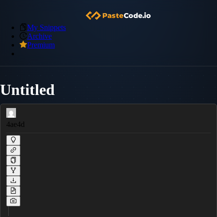
My Snippets
Archive
Premium
Untitled
4ae4d