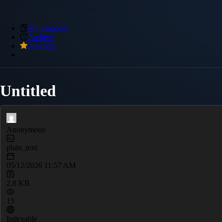
My Snippets
Archive
Premium
Untitled
Anonymous
plain_text
05/12/2026 11:57 AM
2.8 KB
15
Indexable