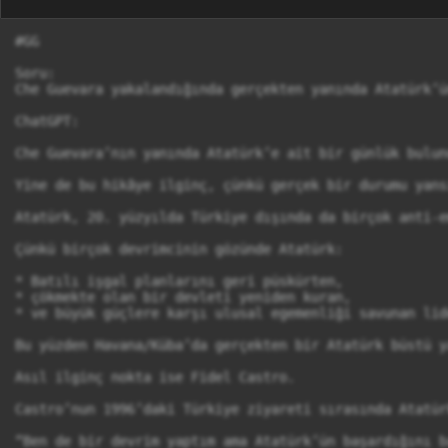
#GG

Soru:

Che Guevara yakalandığında gerçekten yanında Atatürk’ü
ChatGPT:

Che Guevara’nın yanında Atatürk’e ait bir günlük bulun
Yine de bu hikâye ilginç, çünkü gerçek bir durumu yansı
Atatürk, 20. yüzyılda Türkiye dışında da birçok anti-e
Çünkü birçok devrimcinin gözünde Atatürk:

* Batılı işgal planlarını geri püskürten,

* çökmekte olan bir devleti yeniden kuran,

* ve büyük güçlere karşı ulusal egemenliği savunan lide
Bu yüzden Havana/Küba’da gerçekten bir Atatürk büstü y
Asıl ilginç nokta ise Fidel Castro.

Castro’nun 1996’daki Türkiye ziyareti sırasında Atatür
“Ben de bir devrim yaptım ama Atatürk’ün başardığını b