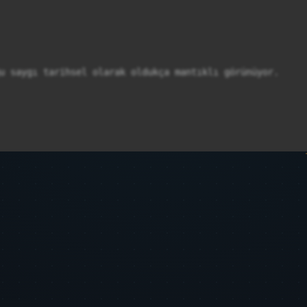
u saygı tarihsel olarak oldukça mantıklı görünüyor.
