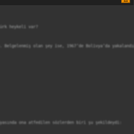
ürk heykeli var?

. Belgelenmiş olan şey ise, 1967’de Bolivya’da yakalandı
yasında ona atfedilen sözlerden biri şu şekildeydi:
