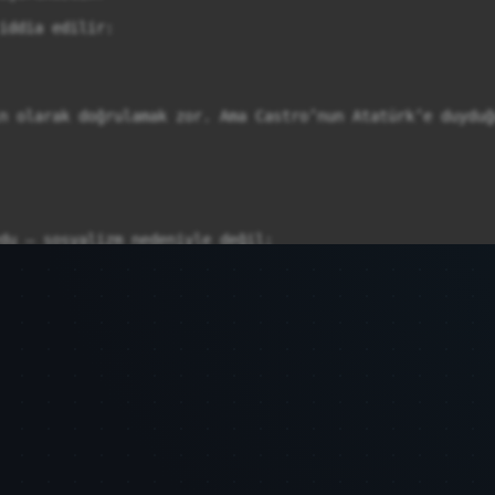
iddia edilir:

n olarak doğrulamak zor. Ama Castro’nun Atatürk’e duyduğ
du — sosyalizm nedeniyle değil;


