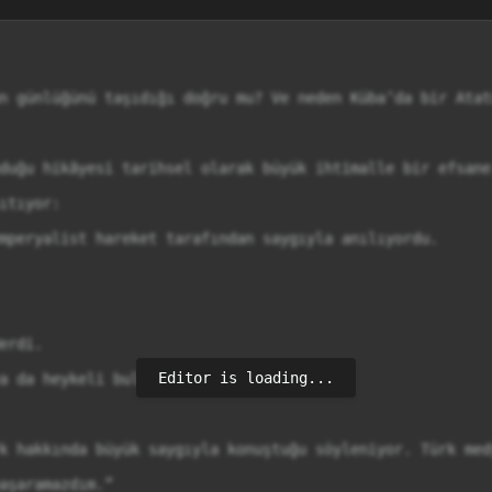
n günlüğünü taşıdığı doğru mu? Ve neden Küba’da bir Atat
duğu hikâyesi tarihsel olarak büyük ihtimalle bir efsane
tıyor:

mperyalist hareket tarafından saygıyla anılıyordu.

rdi.

Editor is loading...
a da heykeli bulunuyor.

k hakkında büyük saygıyla konuştuğu söyleniyor. Türk med
aşaramazdım.”
