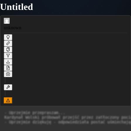
Untitled
unknown
- Uprzejmie przepraszam...

Kardynał Wolski próbował przejść przez zatłoczony poci
- Uprzejmie dziękuję - odpowiedziała postać uśmiechają