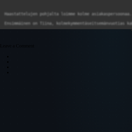
Haastattelujen pohjalta loimme kolme asiakaspersoonaa.

Ensimmäinen on Tiina, kolmekymmentäseitsemänvuotias ka
Toinen on Aleksi, kaksikymmentäkaksivuotias opiskelija
Kolmas persoona on Markku, neljäkymmentäseitsemänvuoti
Leave a Comment
Haastattelut vahvistivat, että asiakkaat haluavat nope
Tässä vielä keskeiset lähteemme. Kiitos, että jaksoitt