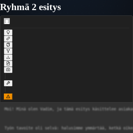
Ryhmä 2 esitys
Moi! Minä olen Vadim, ja tämä esitys käsittelee asiaka
Työn tavoite oli selvä: halusimme ymmärtää, ketkä oike