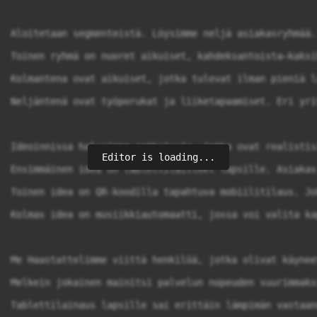
Aloitetaan segmenteistä. Löysimme neljä asiakasryhmää.
Toinen ryhmä on nuoret aikuiset, kahdeksantoista–kaksi
Kolmantena ovat aikuiset, jotka tulevat ilman pieniä l
Neljäntenä ovat työporukat ja liiketapaamiset. Eri yri
Ideoinnissa halusimme ratkaisuja, jotka ovat realistis
Editor is loading...
Ensimmäinen idea on tablettilaitteet lapsille. Asiakas
Toinen idea on QR-koodilla tapahtuva mobiilitilaus. Jo
Kolmas idea on musiikkiautomaatti, jossa voi valita ka
Me Haastattelimme viittä henkilöä, jotka olivat käynee
Melkein jokainen mainitsi palvelun nopeuden suurimmaks
Tablettilainaus lapsille sai erittäin lämpimän vastaan