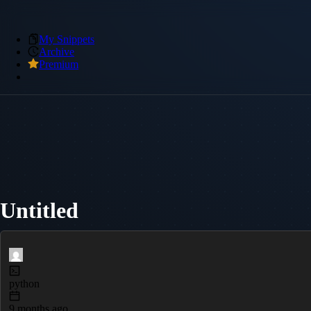
My Snippets
Archive
Premium
Untitled
python
9 months ago