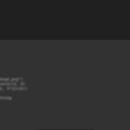
head.png")

nalbild, 0)

6, 9*32+16))

tung
