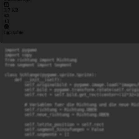
3.7 KB
13
Indexable
import pygame

import copy

from richtung import Richtung

from segment import Segment 

class Schlange(pygame.sprite.Sprite):

    def __init__(self):

        self.originalbild = pygame.image.load("images/
        self.bild = pygame.transform.rotate(self.origi
        self.rect = self.bild.get_rect(center=(12*32+1
        # Variablen fuer die Richtung und die neue Rich
        self.richtung = Richtung.OBEN

        self.neue_richtung = Richtung.OBEN

        self.letzte_position = self.rect

        self.segment_hinzufuegen = False

        self.segmente = []
