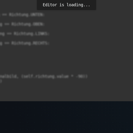
Editor is loading...
 == Richtung.UNTEN:

g == Richtung.OBEN:

ng == Richtung.LINKS:

g == Richtung.RECHTS:

nalbild, (self.richtung.value * -90))


