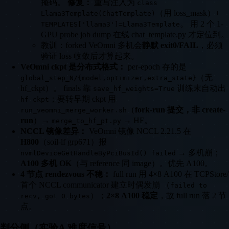
掩码。
修复：
重写注入为
class
（用 loss_mask）+
Llama3Template(ChatTemplate)
。 用 2 个 1-
TEMPLATES['llama3']=Llama3Template
GPU probe job dump 在线 chat_template.py 才定位到。
教训：forked VeOmni 多机会
静默 exit0/FAIL
，必须
验证 loss 收敛后才算起来。
VeOmni ckpt 是分布式格式：
per-epoch 存的是
（无
global_step_N/{model,optimizer,extra_state}
hf_ckpt）。 finals 靠
训练末自动出
save_hf_weights=True
；要转早期 ckpt 用
hf_ckpt
（
fork-run 提交，非 create-
run_veomni_merge_worker.sh
run
）→
→ HF。
merge_to_hf_pt.py
NCCL 镜像差异：
VeOmni 镜像 NCCL 2.21.5 在
H800
（soil-lf grp671）报
→ 多机崩；
nvmlDeviceGetHandleByPciBusId() failed
A100 多机 OK
（与 reference 同 image）。优先 A100。
4 节点 rendezvous 不稳：
full run 用 4×8 A100 在 TCPStore/
首个 NCCL communicator 建立时偶发崩 （
failed to
）；
2×8 A100 稳定
，故 full run 落 2 节
recv, got 0 bytes
点。
判分侧（实验A 难度信号）