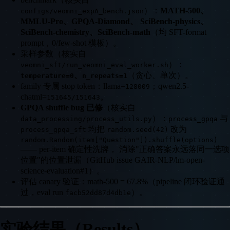
）：
MATH-500、
configs/veomni_expA_bench.json
MMLU-Pro、GPQA-Diamond、 SciBench-physics、
SciBench-chemistry、SciBench-math
（均 SFT-format
prompt，0/few-shot 模板）。
采样参数（核实自
）：
veomni_sft/run_veomni_eval_worker.sh
、
（贪心、单次）。
temperature=0
n_repeats=1
family 专属 stop token：llama=
；qwen2.5-
128009
chatml=
。
151645/151643
GPQA shuffle bug 已修
（核实自
）：
与
data_processing/process_utils.py
process_gpqa
均把
改为
process_gpqa_sft
random.seed(42)
random.Random(item["Question"]).shuffle(options)
—— per-item 确定性洗牌， 消除"正确答案永远落同一选项
位置"的位置泄漏（GitHub issue GAIR-NLP/lm-open-
science-evaluation#1）。
评估 canary 验证：math-500 = 67.8%（pipeline 闭环验证通
过，eval run
）。
facb52dd87d4db1e
实验结果（Results）