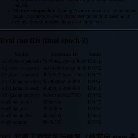
analysis.
Mixture composition
: Among 2-source mixtures at equal token
budget, no mixture clearly dominates the random baseline on
average, though per-benchmark variation exists.
Eval run IDs (final epoch-3)
Model
Eval Run ID
Status
A1 (Qwen matched)
7444bea2 (qwen final)
DONE
A2 (Qwen crossed)
4a11d456 (qwen final)
DONE
A5 (Qwen random)
db76f5d7 (qwen final)
DONE
A3 (Llama matched)
05ad9e0fa2543080
DONE
A4 (Llama crossed)
978696f450f96673
DONE
A6 (Llama random)
015ce1da9a297509
DONE
expB nat_nemo
609ec4ea
DONE
expB nat_tex
897d855e
DONE
expB nemo_tex
3a7ca704
DONE
expB random
80e6e535
DONE
M5. 过夜工程踩坑与修复（核实自 state 各