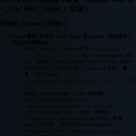
/
记录）
*_FIX
ROOT_CAUSE_*
训练侧（VeOmni / 实验A）
Llama 模板"两连环" bug（qwen 是 chatml，跳过该补丁
块所以不受影响）：
BUG1（exit 1）：
worker 里用
CT=$(python3 -c
捕获 chat_template.py 路
'...print(m.__file__)')
径， 结果把 python 启动时的 SCM/HDFS env 噪声一
起捕进
→ 路径变垃圾 →
失败。
修
$CT
grep/cat
复：
改用 sentinel
+
守
print('CTPATH=>'+path)|sed|tail -n1
[ -f ]
卫。
BUG2（DONE-empty，exit 0 但没训）：
报
train_torch.py
NameError:
'CHAT_TEMPLATE_REGISTRY' not defined
（chat_template.py:342）。根因：镜像内
VeOmni（
commit 5ec47b83）
不用
zqfan_vesft
registry 装饰器， 而是普通 dict
+
TEMPLATES={...}
+ 按
ChatTemplate(ABC)
message['loss_mask']==1