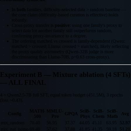
In
both
families, difficulty-selected data > random baseline —
the core claim (difficulty-based curation is effective) holds
robustly.
Cross-proxy transfer is
positive
: using one family's proxy to
select data for another family still outperforms random,
confirming proxy-invariance to a degree.
The ordering matched vs crossed is family-dependent (Qwen:
matched > crossed; Llama: crossed > matched), likely reflecting
the proxy quality asymmetry (Qwen-32B judge is more
discriminating than Llama-70B, ρ=0.63 cross-proxy).
Experiment B — Mixture ablation (4 SFTs)
— ALL FINAL
4 × Qwen2.5-7B full SFT, equal token budget (451.5M), 3 epochs
(loss ~0.43).
MATH-
MMLU-
SciB-
SciB-
SciB-
Config
GPQA
Avg
500
Pro
Phys
Chem
Math
mix_random
70.40
56.95
37.37
44.05
45.11
63.95
52.97
mix_nat_nemo
69.40
57.62
37.88
41.85
41.35
59.18
51.21