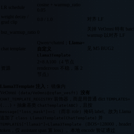
cosine + warmup_ratio
LR schedule
0.05
weight decay /
对齐 LF
0.0 / 1.0
grad clip
关掉 VeOmni 特有 batc
bsz_warmup_ratio
0
warmup 以对齐 LF
Qwen=chatml；
Llama=
见 M5 BUG2
chat template
自定义
Llama3Template
2×8 A100（4 节点
资源
rendezvous 不稳，落 2
节点）
Llama3Template 注入：
镜像内
VeOmni（
）
没有
data/VeOmni@zqfan_vesft
装饰器，而是用普通 dict
CHAT_TEMPLATE_REGISTRY
TEMPLATES=
+ 抽象基类
，且按
{...}
ChatTemplate(ABC)
（而非 role）掩码 label。故为 Llama
message["loss_mask"]==1
追加了
并
class Llama3Template(ChatTemplate)
（BOS=128000，header
TEMPLATES["llama3"]=Llama3Template
token，仅 assistant span 算 loss）。本地 encode 验证通过