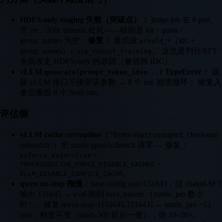
HDFS-only staging 失败（突破点）：
judge job 在 0 pod、
空 err、308s timeout 处死——根因是 idc / quota /
group_names 为空。
修复：
显式设
（idc +
arnold_*
group_names）+
。 这也是判分/SFT
use_robust_training
全面改走 HDFS-only 的原因（兼容跨 IDC）。
vLLM
TypeError：
该
generate(prompt_token_ids=...)
版 vLLM 接口不接受该参数 → 8 个 run 崩溃循环； 修复入
参后重投 8 个 fresh run。
评估侧
vLLM cache corruption
（"Bytes object corrupted, checksum
mismatch"）把 mmlu/gpqa/scibench 清零 → 修复：
+
enforce_eager=True
+
TORCHINDUCTOR_FORCE_DISABLE_CACHES
。
VLLM_DISABLE_COMPILE_CACHE
qwen no-stop 拖慢
：base config eos=151643，但 chatml-SFT
输出 151645 → eval 跑到 max_tokens （mmlu_pro 数小
时）。修复 qwen stop=[151645,151643] → mmlu_pro ~12
min，精度不变（math-500 前后一致），快 10–50×。