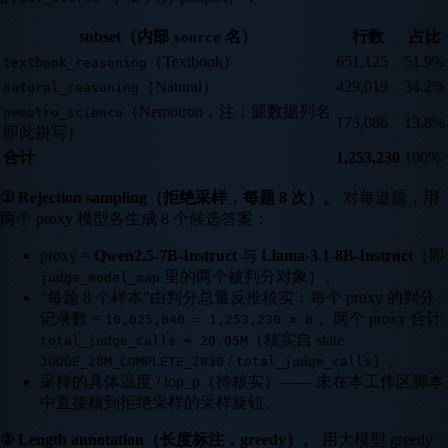
subset（内部
名）
行数
占比
source
（Textbook）
651,125
51.9%
textbook_reasoning
（Natural）
429,019
34.2%
natural_reasoning
（Nemotron，注：源数据列名
nemotro_science
173,086
13.8%
即此拼写）
合计
1,253,230
100%
① Rejection sampling（拒绝采样，每题 8 次）。
对每道题，用
两个 proxy 模型各生成 8 个候选答案：
proxy =
Qwen2.5-7B-Instruct
与
Llama-3.1-8B-Instruct
（即
里的两个被判分对象）。
judge_model_map
"每题 8 个样本"由判分总量反推核实：每个 proxy 的判分
记录数 =
， 两个 proxy 合计
10,025,840 = 1,253,230 × 8
（核实自 state
total_judge_calls ≈ 20.05M
/
）。
JUDGE_20M_COMPLETE_2030
total_judge_calls
采样的具体温度 / top_p（待核实）—— 未在本工作区脚本
中直接核到拒绝采样的采样旋钮。
② Length annotation（长度标注，greedy）。
用大模型 greedy