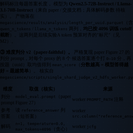
解码标注每题答案长度， 模型为
Qwen2.5-72B-Instruct / Llama-
3.1-70B-Instruct
（来自 paper / 交接文档；具体解码参数 待核
实）。 产物落在
（含
megascience/results/analysis/length_per_uuid.parquet
/
两列，
均已按 4096 训练 cutoff
qwen_n_tokens
llama_n_tokens
截断
）。这两列是后续实验A token 预算对齐的"标尺"（见
M2）。
③ 难度判分 v2（paper-faithful）。
严格复现 paper Figure 27 的
判分 prompt，对每个 proxy 的 8 个 候选答案逐个打
分，再
0–10
按题（uuid）取均值得到
（
分数越高 = 模型答得越
mean_score
好 = 题越简单
）。 核实自
megascience/scripts/single_shard_judge_v2_hdfs_worker.py
维度
取值（核实）
来源
（paper
判分
model_eval.prompt
worker
注释
PROMPT_PATH
prompt
Figure 27）
参考
读
列
reference_answer
worker
答案
（短答案）
src.column("reference_ans
n=1, temperature=0.0,
解码
worker
jcfg
（贪心）
max_tokens=4096