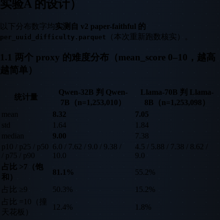
实验A 的设计）
以下分布数字均
实测自 v2 paper-faithful 的
（本次重新跑数核实）。
per_uuid_difficulty.parquet
1.1 两个 proxy 的难度分布（mean_score 0–10，越高
越简单）
Qwen-32B 判 Qwen-
Llama-70B 判 Llama-
统计量
7B（n=1,253,010）
8B（n=1,253,098）
mean
8.32
7.05
std
1.64
1.84
median
9.00
7.38
p10 / p25 / p50
6.0 / 7.62 / 9.0 / 9.38 /
4.5 / 5.88 / 7.38 / 8.62 /
/ p75 / p90
10.0
9.0
占比 >7（饱
81.1%
55.2%
和）
占比 ≥9
50.3%
15.2%
占比 =10（撞
12.4%
1.8%
天花板）