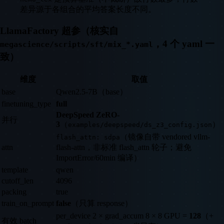
差异源于各组合的平均答案长度不同。
LlamaFactory 超参（核实自
，4 个 yaml 一
megascience/scripts/sft/mix_*.yaml
致）
维度
取值
base
Qwen2.5-7B（base）
finetuning_type
full
DeepSpeed ZeRO-
并行
3
（
）
examples/deepspeed/ds_z3_config.json
（镜像自带 vendored vllm-
flash_attn: sdpa
attn
flash-attn，非标准 flash_attn 轮子；避免
ImportError/60min 编译）
template
qwen
cutoff_len
4096
packing
true
train_on_prompt
false
（只算 response）
per_device 2 × grad_accum 8 × 8 GPU =
128
（+
有效 batch