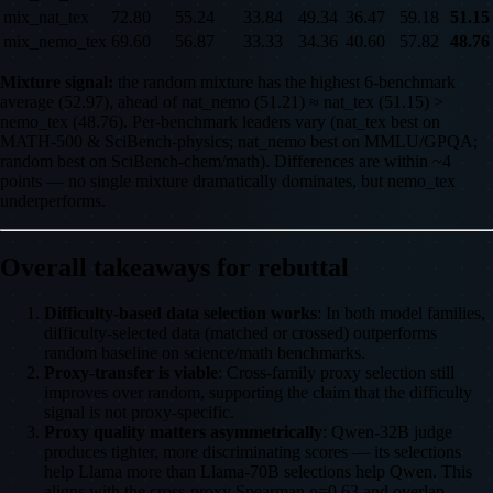
mix_nat_tex
72.80
55.24
33.84
49.34
36.47
59.18
51.15
mix_nemo_tex
69.60
56.87
33.33
34.36
40.60
57.82
48.76
Mixture signal:
the random mixture has the highest 6-benchmark
average (52.97), ahead of nat_nemo (51.21) ≈ nat_tex (51.15) >
nemo_tex (48.76). Per-benchmark leaders vary (nat_tex best on
MATH-500 & SciBench-physics; nat_nemo best on MMLU/GPQA;
random best on SciBench-chem/math). Differences are within ~4
points — no single mixture dramatically dominates, but nemo_tex
underperforms.
Overall takeaways for rebuttal
Difficulty-based data selection works
: In both model families,
difficulty-selected data (matched or crossed) outperforms
random baseline on science/math benchmarks.
Proxy-transfer is viable
: Cross-family proxy selection still
improves over random, supporting the claim that the difficulty
signal is not proxy-specific.
Proxy quality matters asymmetrically
: Qwen-32B judge
produces tighter, more discriminating scores — its selections
help Llama more than Llama-70B selections help Qwen. This
aligns with the cross-proxy Spearman ρ=0.63 and overlap