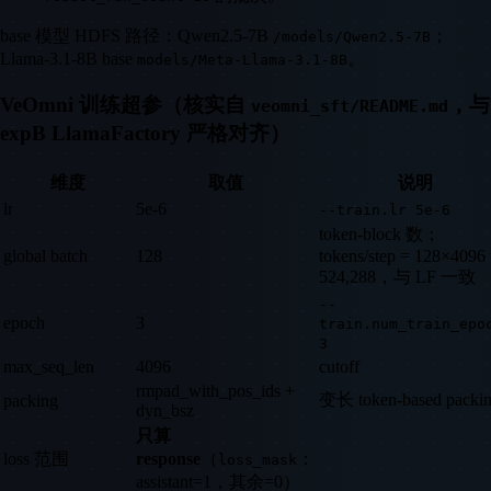
base 模型 HDFS 路径：Qwen2.5-7B
；
/models/Qwen2.5-7B
Llama-3.1-8B base
。
models/Meta-Llama-3.1-8B
VeOmni 训练超参（核实自
，与
veomni_sft/README.md
expB LlamaFactory 严格对齐）
维度
取值
说明
lr
5e-6
--train.lr 5e-6
token-block 数；
global batch
128
tokens/step = 128×4096
524,288，与 LF 一致
--
epoch
3
train.num_train_epo
3
max_seq_len
4096
cutoff
rmpad_with_pos_ids +
变长 token-based packi
packing
dyn_bsz
只算
loss 范围
response
（
：
loss_mask
assistant=1，其余=0）