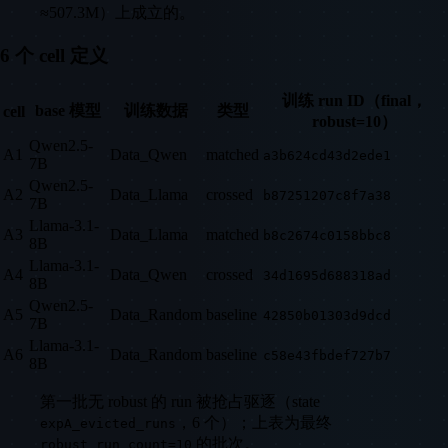
≈507.3M）上成立的。
6 个 cell 定义
训练 run ID（final，
base 模型
训练数据
类型
cell
robust=10）
Qwen2.5-
A1
Data_Qwen
matched
a3b624cd43d2ede1
7B
Qwen2.5-
A2
Data_Llama
crossed
b87251207c8f7a38
7B
Llama-3.1-
A3
Data_Llama
matched
b8c2674c0158bbc8
8B
Llama-3.1-
A4
Data_Qwen
crossed
34d1695d688318ad
8B
Qwen2.5-
A5
Data_Random
baseline
42850b01303d9dcd
7B
Llama-3.1-
A6
Data_Random
baseline
c58e43fbdef727b7
8B
第一批无 robust 的 run 被抢占驱逐（state
，6 个）；上表为最终
expA_evicted_runs
的批次。
robust_run_count=10