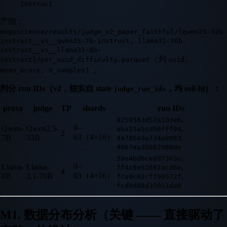
Instruct
产物：
megascience/results/judge_v2_paper_faithful/{qwen25-32b-
instruct__vs__qwen25-7b-instruct, llama31-70b-
instruct__vs__llama31-8b-
（列
instruct}/per_uuid_difficulty.parquet
uuid,
）。
mean_score, n_samples
判分 run IDs（v2，核实自 state
，均 soil-hl）：
judge_run_ids
proxy
judge
TP
shards
run IDs
,
8259563d52a103e6
0–
Qwen-
Qwen2.5-
,
eba15a5cd56fff94
2
63（4×16）
7B
32B
,
4a78649a734a9983
4967ea35082988de
,
29e4bd6ce897363c
0–
Llama-
Llama-
,
ff4c8e62692acd6e
4
63（4×16）
8B
3.1-70B
,
fca9c02cff99572f
fcd9d88d35051da6
M1. 数据分布分析（关键 —— 直接驱动了