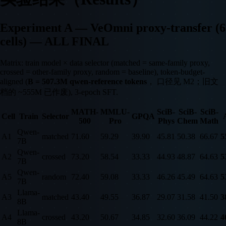
Experiment A — VeOmni proxy-transfer (6
cells) — ALL FINAL
Matrix: train model × data selector (matched = same-family proxy,
crossed = other-family proxy, random = baseline), token-budget-
aligned (
B = 507.3M qwen-reference tokens
， 口径见 M2；旧文
档的 ~555M 已作废), 3-epoch SFT.
MATH-
MMLU-
SciB-
SciB-
SciB-
Cell
Train
Selector
GPQA
500
Pro
Phys
Chem
Math
Qwen-
A1
matched
71.60
59.29
39.90
45.81
50.38
66.67
5
7B
Qwen-
A2
crossed
73.20
58.54
33.33
44.93
48.87
64.63
5
7B
Qwen-
A5
random
72.40
59.08
33.33
46.26
45.49
64.63
5
7B
Llama-
A3
matched
43.40
49.55
36.87
29.07
31.58
41.50
3
8B
Llama-
A4
crossed
43.20
50.67
34.85
32.60
36.09
44.22
4
8B