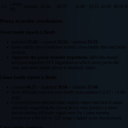
Llama-
A6
random
42.60
49.37
35.86
25.11
34.59
38.10
3
8B
Proxy-transfer conclusions
Qwen family (epoch 3, final):
matched
55.61
> crossed
53.92
> random
53.53
Same-family proxy selection is best; cross-family data still beats
random.
Supports the proxy-transfer hypothesis
: difficulty-based
selection improves SFT regardless of which proxy picks the
data, and same-family proxy is modestly better.
Llama family (epoch 3, final):
crossed
40.27
> matched
38.66
> random
37.60
Both difficulty-selected sets clearly beat random (+2.67 / +1.06
avg).
Crossed (Qwen-selected data) slightly edges matched (Llama-
selected), suggesting the Qwen proxy may produce a more
discriminating difficulty signal even for Llama training
(consistent with Qwen-32B judge's tighter score distribution).
Cross-family synthesis: