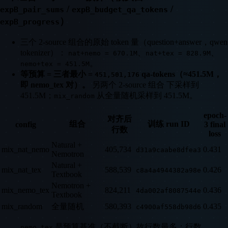
/
/
expB_pair_sums
expB_budget_qa_tokens
）
expB_progress
三个 2-source 组合的原始 token 量（question+answer，qwen
tokenizer）：
、
、
nat+nemo = 670.1M
nat+tex = 828.9M
。
nemo+tex = 451.5M
等预算 = 三者最小 =
qa-tokens（≈451.5M，
451,501,176
即 nemo_tex 对）。
另两个 2-source 组合 下采样到
451.5M；
从全量随机采样到 451.5M。
mix_random
epoch-
对齐后
组合
训练 run ID
config
3 final
行数
loss
Natural +
mix_nat_nemo
405,734
0.431
d31a9caabe8dfea3
Nemotron
Natural +
mix_nat_tex
588,539
0.426
c8a4a4944382a98e
Textbook
Nemotron +
mix_nemo_tex
824,211
0.436
4da002af8087544e
Textbook
mix_random
全量随机
580,393
0.435
c4900af558db98d6
是预算基准（不截断）故行数最多；行数
nemo_tex