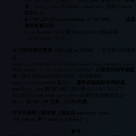
。
是较小方 =
B 本
sum_tok(Data_Llama))
Data_Qwen
身
；
用 shuffle（seed=42）按累计 token
Data_Llama
截断到 B。
B = 507,297,565 qwen-tokens（≈ 507.3M）
——
这是
最终权威口径
。
= 从全量 MegaScience 随机采样
Data_Random
（seed=4242）到 B。
⚠️ 口径冲突已澄清（507.3M vs 555M）：
旧文档与早期草
稿
veomni_sft/data/full/output/expA_data_summary.json
写的
（≈555M）是
被废弃的早期版
budget = 555,039,316
本
（用不同的 token 统计口径、未用最终的
标尺）。
最终训练实际使用的是
qwen_n_tokens@4096
的 507.3M
（其行数 621,518 / 622,277 /
manifest.json
645,060 与 state
记录的实训数据完全一
expA_data_HDFS
致）。
以 507.3M 为准，555M 作废。
对齐后最终三数据集（核实自
，
manifest.json
列 =
）：
ref_tokens
qwen_n_tokens
参考