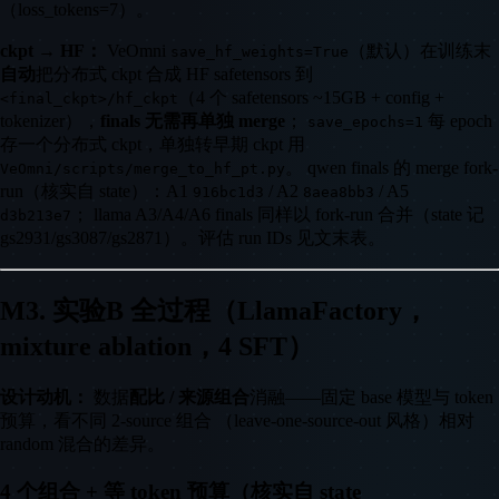
（loss_tokens=7）。
ckpt → HF：
VeOmni
（默认）在训练末
save_hf_weights=True
自动
把分布式 ckpt 合成 HF safetensors 到
（4 个 safetensors ~15GB + config +
<final_ckpt>/hf_ckpt
tokenizer），
finals 无需再单独 merge
；
每 epoch
save_epochs=1
存一个分布式 ckpt，单独转早期 ckpt 用
。 qwen finals 的 merge fork-
VeOmni/scripts/merge_to_hf_pt.py
run（核实自 state）：A1
/ A2
/ A5
916bc1d3
8aea8bb3
； llama A3/A4/A6 finals 同样以 fork-run 合并（state 记
d3b213e7
gs2931/gs3087/gs2871）。评估 run IDs 见文末表。
M3. 实验B 全过程（LlamaFactory，
mixture ablation，4 SFT）
设计动机：
数据
配比 / 来源组合
消融——固定 base 模型与 token
预算，看不同 2-source 组合 （leave-one-source-out 风格）相对
random 混合的差异。
4 个组合 + 等 token 预算（核实自 state