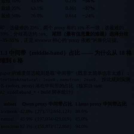
最难 10%
43.6%
0.279
~56%
最难 25%
63.1%
0.461
~37%
最难 50%
76.0%
0.614
~24%
即：选最难的 25%，两个 proxy 有约
不一致；选最难的
37%
10%，分歧高达约
。
尾部（最有信息量的难题）选择分歧
56%
~35–55%
，正是 reviewer 担心的"proxy 依赖"的量化证据。
1.3 中间带（middle-band）占比 —— 为什么从 18 格
缩到 6 格
paper 的难度筛选规则是取"中间带"（既非太简单也非太难）：
，
。 按此规则实测
textbook/natural: 1<s<9
nemotron: 2<s<9
各 (subset, proxy) 落在中间带的占比（核实自 state
+ build 脚本统计）：
A2_middleband_*
subset
Qwen proxy 中间带占比
Llama proxy 中间带占比
textbook
42.0%（273,572/651,123）
80.6%
natural
45.9%（197,074/429,019）
85.0%
nemotron
87.3%（150,872/172,868）
94.0%