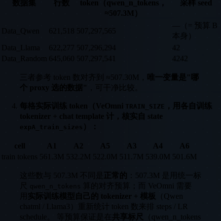
数据集
行数
token（qwen_n_tokens，
采样 seed
≈507.3M）
—（= 预算 B
Data_Qwen
621,518
507,297,565
本身）
Data_Llama
622,277
507,296,294
42
Data_Random
645,060
507,297,541
4242
三者参考 token 数对齐到 ≈507.30M，
唯一变量是"哪
个 proxy 选的数据"
，可干净比较。
每格实际训练 token（VeOmni
，用各自训练
TRAIN_SIZE
tokenizer + chat template 计，核实自 state
）：
expA_train_sizes
cell
A1
A2
A5
A3
A4
A6
train tokens
561.3M
532.2M
522.0M
511.7M
539.0M
501.6M
这些数与 507.3M 不同是
正常的
：507.3M 是用统一标
尺
算的对齐预算；而 VeOmni 需要
qwen_n_tokens
用
实际训练模型自己的 tokenizer + 模板
（Qwen
chatml / Llama3）重新统计 token 数来排 steps / LR
schedule。 等预算保证是在
共享标尺
（qwen_n_tokens