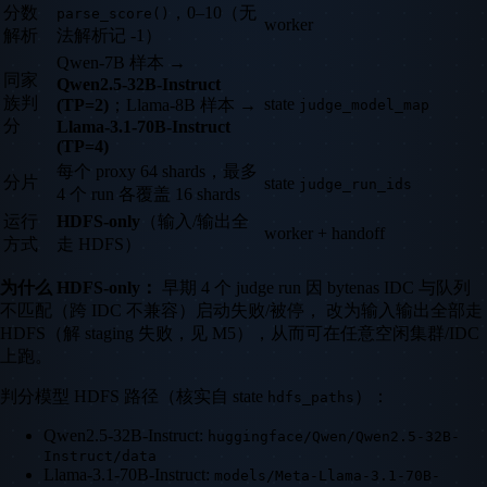
分数
，0–10（无
parse_score()
worker
解析
法解析记 -1）
Qwen-7B 样本 →
同家
Qwen2.5-32B-Instruct
族判
state
(TP=2)
；Llama-8B 样本 →
judge_model_map
分
Llama-3.1-70B-Instruct
(TP=4)
每个 proxy 64 shards，最多
分片
state
judge_run_ids
4 个 run 各覆盖 16 shards
运行
HDFS-only
（输入/输出全
worker + handoff
方式
走 HDFS）
为什么 HDFS-only：
早期 4 个 judge run 因 bytenas IDC 与队列
不匹配（跨 IDC 不兼容）启动失败/被停， 改为输入输出全部走
HDFS（解 staging 失败，见 M5），从而可在任意空闲集群/IDC
上跑。
判分模型 HDFS 路径（核实自 state
）：
hdfs_paths
Qwen2.5-32B-Instruct:
huggingface/Qwen/Qwen2.5-32B-
Instruct/data
Llama-3.1-70B-Instruct:
models/Meta-Llama-3.1-70B-