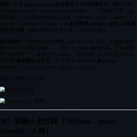
结论：6 个 (subset,proxy) 组合里有 5 个中间带占比 >80%
（只
有 Qwen-textbook / Qwen-natural 区分度好）。 中间带几乎 = 全
量数据 ⇒ 在已筛过的数据上再做 "difficulty / length / random" 3-
strategy × 3-subset × 2-family =
18 格全网格 ablation 会有 5/6 格信
号近乎为零
（选出来跟全量差不多，没有对比度）。
设计转向：
与其在退化的网格上烧 18×~16h 训练，不如直接回
应 reviewer 的真正顾虑—— "换一个 proxy 选的数据，下游训练
还一样好吗？"。难度信号 ρ=0.63、尾部分歧 35–55% 恰好让这
个问题
值得测且非平凡
。于是把 18 格压成
6 格 proxy-
transfer
（matched / crossed / random × 2 family）。
两张分布图（已生成）：
M2. 实验A 全过程（VeOmni，proxy-
transfer，6 格）