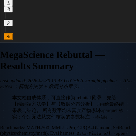
MegaScience Rebuttal —
Results Summary
Last updated: 2026-05-30 13:43 UTC+8 (overnight pipeline — ALL
FINAL；新增方法学 + 数据分布章节)
本文档自成体系，可直接作为 rebuttal 附录：先给
【端到端方法学】与【数据分布分析】，再给最终结
果表与结论。 所有数字均从真实产物/脚本/parquet 核
实；个别无法从文件核实的参数标注
。
（待核实）
Benchmarks: MATH-500, MMLU-Pro, GPQA-Diamond, SciBench
(physics/chemistry/math). Eval harness:
Data-Mixture/lm-open-