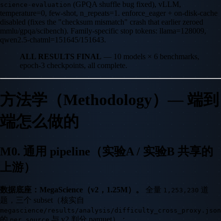
(GPQA shuffle bug fixed), vLLM,
science-evaluation
temperature=0, few-shot, n_repeats=1. enforce_eager + on-disk-cache
disabled (fixes the "checksum mismatch" crash that earlier zeroed
mmlu/gpqa/scibench). Family-specific stop tokens: llama=128009,
qwen2.5-chatml=151645/151643.
ALL RESULTS FINAL
— 10 models × 6 benchmarks,
epoch-3 checkpoints, all complete.
方法学（Methodology）— 端到
端怎么做的
M0. 通用 pipeline（实验A / 实验B 共享的
上游）
数据底座：MegaScience（v2，1.25M）。
全量
道
1,253,230
题，三个 subset（核实自
megascience/results/analysis/difficulty_cross_proxy.json
的
与 v2 判分 parquet）：
per_source