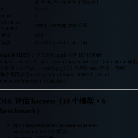
gradient_checkpointing 省显存）
lr
5.0e-6
epoch
3
scheduler /
cosine / warmup_ratio 0.05
warmup
精度
bf16
资源
8×A100（soil-hl，idc=hl）
ckpt 落 HDFS：
训完自动 push 完整 HF 权重到
（current-run 命名
megascience/sft_ckpts/<config>/<config>/
为双重
；
为早期 stale 产物，忽略）。
<config>
<config>_full
每个根目录含
+
config.json
model-0000{1..4}-of-
+ tokenizer。
00004.safetensors
M4. 评估 harness（10 个模型 × 6
benchmark）
repo：
Data-Mixture/lm-open-science-
（vLLM 推理）。
evaluation
benchmark（核实自