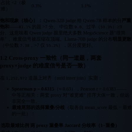
占比 <2（极
0.3%
1.1%
难）
饱和现象（核心）：
Qwen-32B judge 给 Qwen-7B 样本的分
严重
饱和
——
的题 >7 分、 中位数
、过半（
）≥9
81.1%
9.0
50.3%
分。这意味着 Qwen judge 眼里绝大多数 MegaScience 题"很简
单"， 难度信号被压缩在顶端。Llama-70B judge 的分布
明显更散
（中位数
，>7 仅
），区分度更好。
7.38
55.2%
1.2 Cross-proxy 一致性（同一道题，两套
proxy×judge 的难度信号是否一致）
在
道题上对齐（uuid inner join）实测：
1,252,972
Spearman ρ = 0.6315
（≈ 0.63），Pearson r = 0.6383 ——
中等正相关：两套 proxy 对"谁更难" 排序大体一致，但远
非完全一致。
最难尾部的选择重叠/分歧
（取各自 mean_score 最低 = 最难
的一批）：
选取最难比例
两 proxy 重叠率
Jaccard
分歧率（1−重叠）