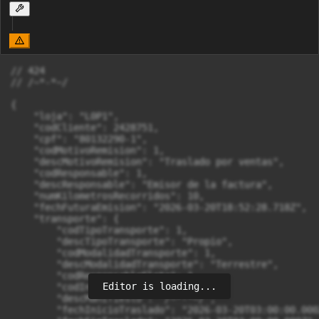
// 424

// /~*-*~/

{

    "loja": "L0P1",

    "codCliente": 2428751,

    "cpf": "80132290-1",

    "codMotivoRemision": 1,

    "descMotivoRemision": "Traslado por ventas",

    "codResponsable": 1,

    "descResponsable": "Emisor de la factura",

    "numKilometrosRecorridos": 10,

    "fechFuturaEmision": "2026-03-20T18:52:28.718Z",

    "transporte": {

        "codTipoTransporte": 1,

        "descTipoTransporte": "Propio",

        "codModalidadTransporte": 1,

        "descModalidadTransporte": "Terrestre",

        "codResponsableFlete": 1,

Editor is loading...
        "codIncoterms": "CFR",

        "descManifiesto": "/~*-*~/",

        "fechInicioTraslado": "2026-03-20T03:00:00.000Z