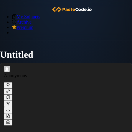
My Snippets
Archive
Premium
Untitled
Anonymous