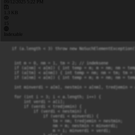
09/12/2025 5:22 PM
1.3 KB
15
Indexable
   if (a.length < 3) throw new NoSuchElementException(
    int m = 0, nm = 1, tm = 2; // indeksene

    if (a[nm] < a[m]) { int temp = m; m = nm; nm = temp
    if (a[tm] < a[nm]) { int temp = nm; nm = tm; tm = t
    if (a[nm] < a[m]) { int temp = m; m = nm; nm = temp
    int minverdi = a[m], nestmin = a[nm], tredjemin = a
    for (int i = 3; i < a.length; i++) {

        int verdi = a[i];

        if (verdi < tredjemin) {

            if (verdi < nestmin) {

                if (verdi < minverdi) {

                    tm = nm; tredjemin = nestmin;

                    nm = m; nestmin = minverdi;

                    m = i; minverdi = verdi;
