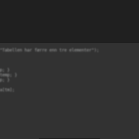
"Tabellen har færre enn tre elementer");

; }

emp; }

; }

[tm];
