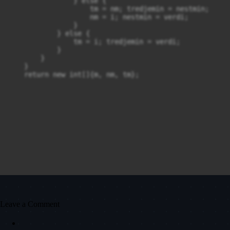
                } else {

                    tm = nm; tredjemin = nestmin;

                    nm = i; nestmin = verdi;

                }

            } else {

                tm = i; tredjemin = verdi;

            }

        }

    }

    return new int[]{m, nm, tm};
Leave a Comment