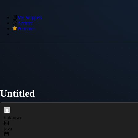
My Snippets
Archive
Premium
Untitled
unknown
java