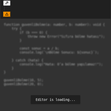
function guvenliBolme(a: number, b: number): void {

    try {

        if (b === 0) {

            throw new Error("Sıfıra bölme hatası"); 

        }

        const sonuc = a / b;

        console.log(`\nBölme Sonucu: ${sonuc}`);

    } catch (hata) { 

        console.log("Hata: 0’a bölme yapılamaz!");

    }

}

guvenliBolme(10, 5);

guvenliBolme(20, 0);
Editor is loading...