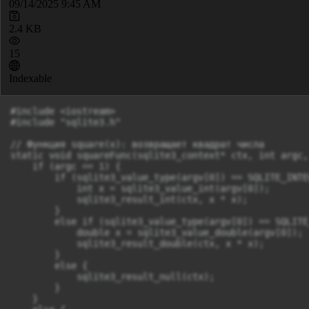
09/14/2025 9:45 AM
2.4 KB
15
Indexable
#include <iostream>

#include "sqlite3.h"

// Функция square(x): возвращает квадрат числа

static void squareFunc(sqlite3_context* ctx, int argc,
    if (argc == 1) {

        if (sqlite3_value_type(argv[0]) == SQLITE_INTEG
            int x = sqlite3_value_int(argv[0]);

            sqlite3_result_int(ctx, x * x);

        }

        else if (sqlite3_value_type(argv[0]) == SQLITE
            double x = sqlite3_value_double(argv[0]);

            sqlite3_result_double(ctx, x * x);

        }

        else {

            sqlite3_result_null(ctx);

        }

    }
