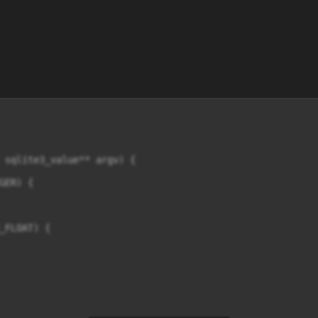
 sqlite3_value** argv) {

ER) {

_FLOAT) {
