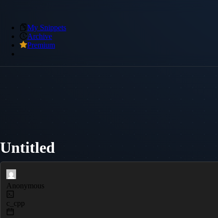
My Snippets
Archive
Premium
Untitled
Anonymous
c_cpp