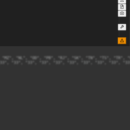
 "MZ", "NL", "OD", "PB", "RJ", "SK", "TN", "TS", "TR", "
33", "33", "33", "33", "33", "33", "33", "33", "33", "33