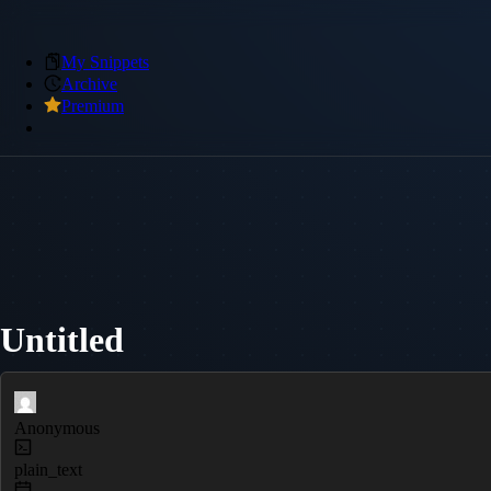
My Snippets
Archive
Premium
Untitled
Anonymous
plain_text