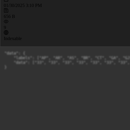
01/30/2025 3:10 PM
656 B
9
Indexable
"data": {

    "labels": ["AP", "AR", "AS", "BR", "CT", "GA", "GJ
    "data": ["33", "33", "33", "33", "33", "33", "33",
}