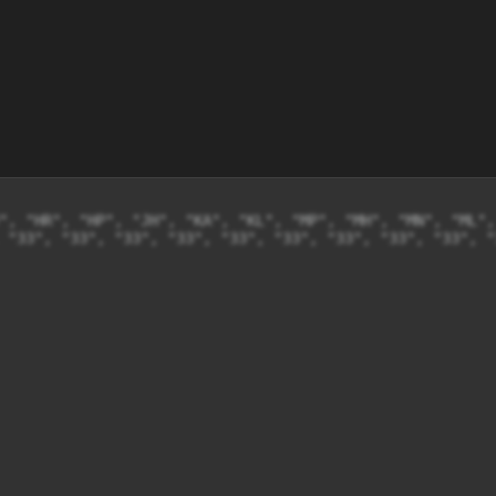
", "HR", "HP", "JH", "KA", "KL", "MP", "MH", "MN", "ML",
 "33", "33", "33", "33", "33", "33", "33", "33", "33", "