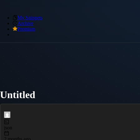
My Snippets
Archive
Premium
Untitled
json
2 months ago